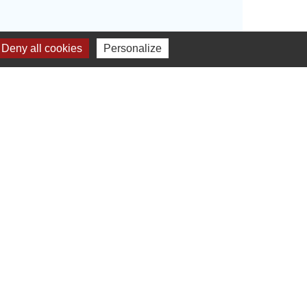
Deny all cookies
Personalize
anté des jeunes
, en les
udes saines et durables
, tout en
être
, en intégrant pleinement le