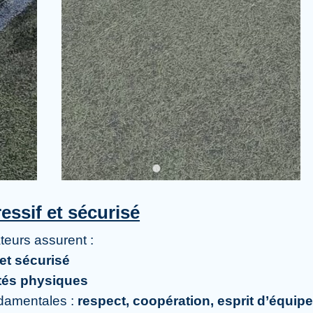
ssif et sécurisé
teurs assurent :
et sécurisé
tés physiques
ndamentales :
respect, coopération, esprit d’équip