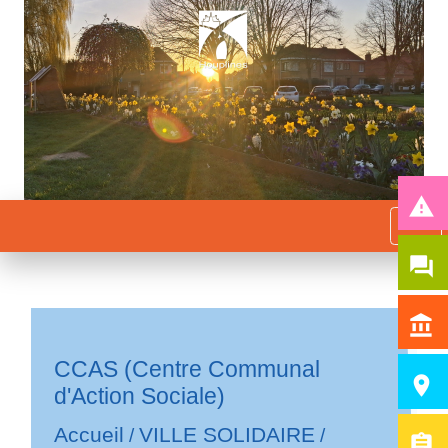
report_problem
menu
question_answer
account_balance
CCAS (Centre Communal
room
d'Action Sociale)
Accueil
VILLE SOLIDAIRE
/
/
assignment