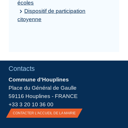
écoles
Dispositif de participation
keyboard_arrow_right
citoyenne
Contacts
Commune d'Houplines
Place du Général de Gaulle
59116 Houplines - FRANCE
+33 3 20 10 36 00
CONTACTER L'ACCUEIL DE LA MAIRIE