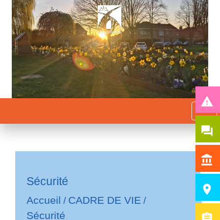
report_problem
menu
question_answer
account_balance
Sécurité
room
Accueil
CADRE DE VIE
/
/
Sécurité
assignment