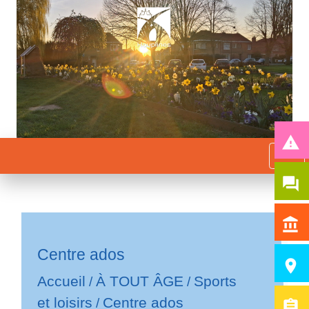
report_problem
menu
question_answer
account_balance
Centre ados
room
Accueil
À TOUT ÂGE
Sports
/
/
et loisirs
Centre ados
/
assignment