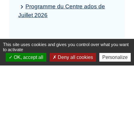
Programme du Centre ados de
keyboard_arrow_right
Juillet 2026
This site uses cookies and gives you control over what you want
to activate
OK, accept all
Deny all cookies
Personalize
Contacts
Commune d'Houplines
Place du Général de Gaulle
59116 Houplines - FRANCE
+33 3 20 10 36 00
CONTACTER L'ACCUEIL DE LA MAIRIE