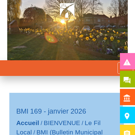
report_problem
menu
question_answer
account_balance
BMI 169 - janvier 2026
room
Accueil
BIENVENUE
Le Fil
/
/
Local
BMI (Bulletin Municipal
/
assignment