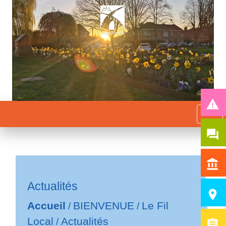
report_problem
menu
question_answer
account_balance
Actualités
room
Accueil
BIENVENUE
Le Fil
/
/
Local
Actualités
/
assignment